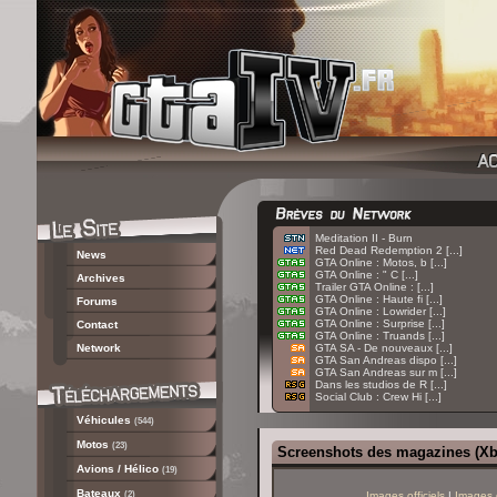
:
Meditation II - Burn
:
Red Dead Redemption 2 [...]
News
:
GTA Online : Motos, b [...]
:
GTA Online : " C [...]
Archives
:
Trailer GTA Online : [...]
:
GTA Online : Haute fi [...]
Forums
:
GTA Online : Lowrider [...]
:
GTA Online : Surprise [...]
Contact
:
GTA Online : Truands [...]
Network
:
GTA SA - De nouveaux [...]
:
GTA San Andreas dispo [...]
:
GTA San Andreas sur m [...]
:
Dans les studios de R [...]
:
Social Club : Crew Hi [...]
Véhicules
(544)
Motos
(23)
Screenshots des magazines (Xb
Avions / Hélico
(19)
Bateaux
(2)
Images officiels
|
Images 