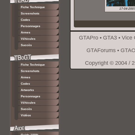
Fiche Technique
17-04-200
Screenshots
Codes
Personnages
Armes
GTAPro
•
GTA3
•
Vice 
Véhicules
Succès
GTAForums
•
GTAO
Copyright © 2004 / 
Fiche Technique
Screenshots
Armes
Codes
Artworks
Personnages
Véhicules
Succès
Vidéos
Guide 100%