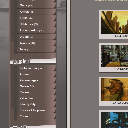
Mods
(159)
Armes
(51)
Skins
(46)
Utilitaires
(58)
Sauvegardes
(182)
14-03-200
Divers
(17)
Triches
(11)
Tous
(1112)
Fiche technique
14-03-200
Armes
Personnages
Moteur 3D
Radios
Véhicules
14-03-200
Liberty City
Succés / Trophées
Codes