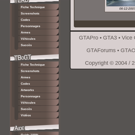
Fiche Technique
06-12-200
Screenshots
Codes
Personnages
Armes
GTAPro
•
GTA3
•
Vice 
Véhicules
Succès
GTAForums
•
GTAO
Copyright © 2004 / 
Fiche Technique
Screenshots
Armes
Codes
Artworks
Personnages
Véhicules
Succès
Vidéos
Guide 100%