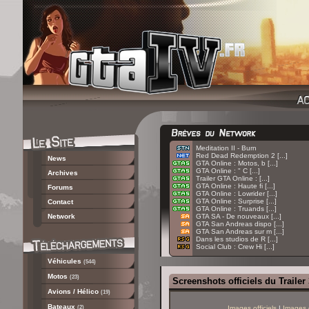
:
Meditation II - Burn
:
Red Dead Redemption 2 [...]
News
:
GTA Online : Motos, b [...]
:
GTA Online : " C [...]
Archives
:
Trailer GTA Online : [...]
:
GTA Online : Haute fi [...]
Forums
:
GTA Online : Lowrider [...]
:
GTA Online : Surprise [...]
Contact
:
GTA Online : Truands [...]
Network
:
GTA SA - De nouveaux [...]
:
GTA San Andreas dispo [...]
:
GTA San Andreas sur m [...]
:
Dans les studios de R [...]
:
Social Club : Crew Hi [...]
Véhicules
(544)
Motos
(23)
Screenshots officiels du Trailer
Avions / Hélico
(19)
Bateaux
(2)
Images officiels
|
Images 