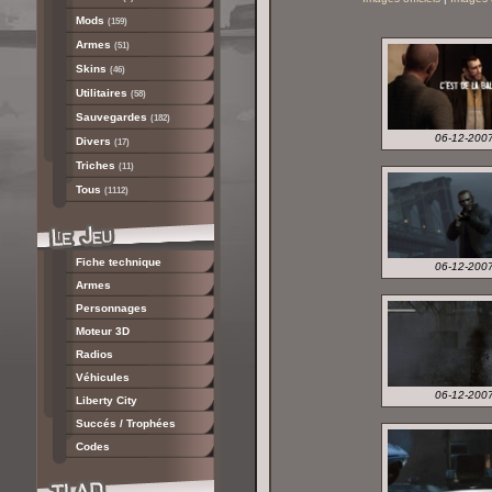
Mods
(159)
Armes
(51)
Skins
(46)
Utilitaires
(58)
Sauvegardes
(182)
06-12-200
Divers
(17)
Triches
(11)
Tous
(1112)
Fiche technique
06-12-200
Armes
Personnages
Moteur 3D
Radios
Véhicules
06-12-200
Liberty City
Succés / Trophées
Codes