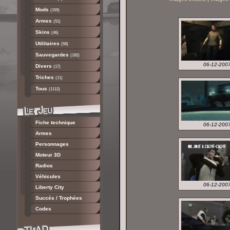
Mods
(159)
Armes
(51)
Skins
(46)
Utilitaires
(58)
Sauvegardes
(182)
06-12-200
Divers
(17)
Triches
(11)
Tous
(1112)
Fiche technique
06-12-200
Armes
Personnages
Moteur 3D
Radios
Véhicules
06-12-200
Liberty City
Succés / Trophées
Codes