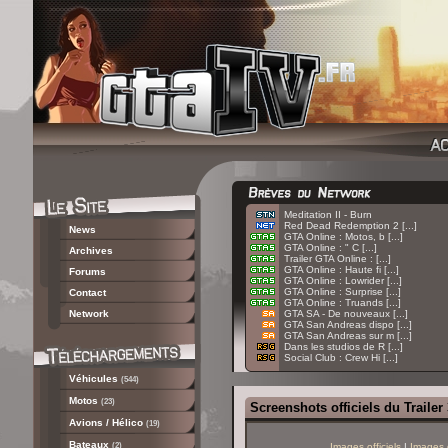
:
Meditation II - Burn
:
Red Dead Redemption 2 [...]
News
:
GTA Online : Motos, b [...]
:
GTA Online : " C [...]
Archives
:
Trailer GTA Online : [...]
:
GTA Online : Haute fi [...]
Forums
:
GTA Online : Lowrider [...]
:
GTA Online : Surprise [...]
Contact
:
GTA Online : Truands [...]
Network
:
GTA SA - De nouveaux [...]
:
GTA San Andreas dispo [...]
:
GTA San Andreas sur m [...]
:
Dans les studios de R [...]
:
Social Club : Crew Hi [...]
Véhicules
(544)
Motos
(23)
Screenshots officiels du Trailer
Avions / Hélico
(19)
Bateaux
(2)
Images officiels
|
Images 