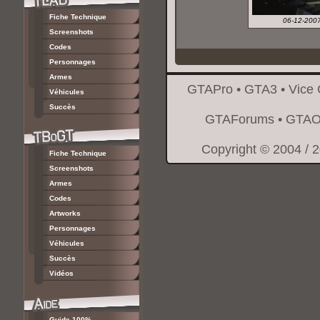
Fiche Technique
06-12-200
Screenshots
Codes
Personnages
Armes
GTAPro
•
GTA3
•
Vice 
Véhicules
Succès
GTAForums
•
GTAO
Copyright © 2004 / 
Fiche Technique
Screenshots
Armes
Codes
Artworks
Personnages
Véhicules
Succès
Vidéos
Guide 100%