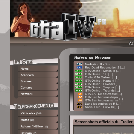
:
Meditation II - Burn
:
Red Dead Redemption 2 [...]
News
:
GTA Online : Motos, b [...]
:
GTA Online : " C [...]
Archives
:
Trailer GTA Online : [...]
:
GTA Online : Haute fi [...]
Forums
:
GTA Online : Lowrider [...]
:
GTA Online : Surprise [...]
Contact
:
GTA Online : Truands [...]
Network
:
GTA SA - De nouveaux [...]
:
GTA San Andreas dispo [...]
:
GTA San Andreas sur m [...]
:
Dans les studios de R [...]
:
Social Club : Crew Hi [...]
Véhicules
(544)
Motos
(23)
Screenshots officiels du Trailer
Avions / Hélico
(19)
Bateaux
(2)
Images officiels
|
Images 