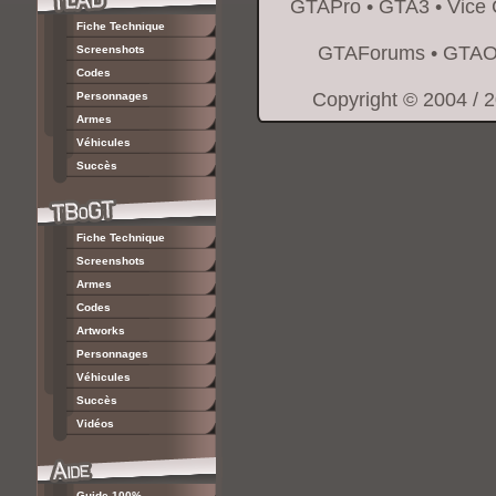
GTAPro
•
GTA3
•
Vice 
Fiche Technique
GTAForums
•
GTAO
Screenshots
Codes
Copyright © 2004 / 
Personnages
Armes
Véhicules
Succès
Fiche Technique
Screenshots
Armes
Codes
Artworks
Personnages
Véhicules
Succès
Vidéos
Guide 100%