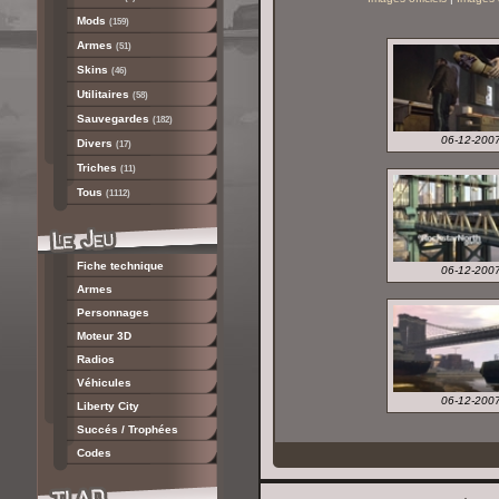
Mods
(159)
Armes
(51)
Skins
(46)
Utilitaires
(58)
Sauvegardes
(182)
06-12-200
Divers
(17)
Triches
(11)
Tous
(1112)
Fiche technique
06-12-200
Armes
Personnages
Moteur 3D
Radios
Véhicules
06-12-200
Liberty City
Succés / Trophées
Codes