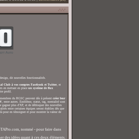
design, dit nouvelles fonctionnalités.
cial Club à vos comptes Facebook et Twitter
, et
ers en mettant en place
un système de flux
re profil.
s membres du RGSC peuvent dès à présent
créer leur
 V
, entre autres. Emblème, statut, tag, mentalité sont
de gagner plus d'XP, et de débloquer des nouvelles
ités entre certaines équipes seront établies dès que
 là pour en témoigner et pour montrer la valeur de
GTAPro.com, nommé - pour faire dans
er des idées quant à ces deux éléments.