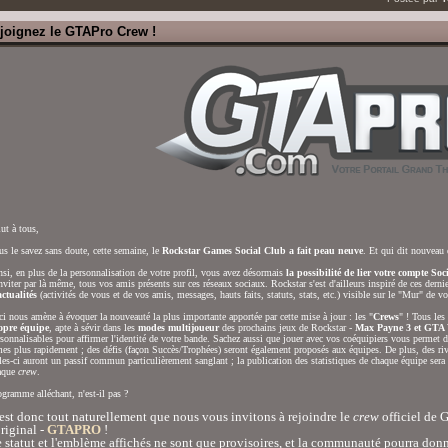
joignez le GTAPro Crew !
ut à tous,
s le savez sans doute, cette semaine, le
Rockstar Games Social Club a fait peau neuve
. Et qui dit nouveau 
si, en plus de la personnalisation de votre profil, vous avez désormais
la possibilité de lier votre compte So
nviter par là même, tous vos amis présents sur ces réseaux sociaux. Rockstar s'est d'ailleurs inspiré de ces derni
ctualités
(activités de vous et de vos amis, messages, hauts faits, statuts, stats, etc.) visible sur le "Mur" de vot
i nous amène à évoquer la nouveauté la plus importante apportée par cette mise à jour : les "
Crews
" ! Tous le
opre équipe
, apte à sévir dans les
modes multijoueur
des prochains jeux de Rockstar -
Max Payne 3 et GTA
sonnalisables pour affirmer l'identité de votre bande. Sachez aussi que jouer avec vos coéquipiers vous permet 
es plus rapidement ; des défis (façon Succès/Trophées) seront également proposés aux équipes. De plus, des rival
les-ci auront un passif commun particulièrement sanglant ; la publication des statistiques de chaque équipe sera
aque
crew
.
gramme alléchant, n'est-il pas ?
est donc tout naturellement que nous vous invitons à rejoindre le
crew
officiel de 
original -
GTAPRO
!
 statut et l'emblème affichés ne sont que provisoires, et la communauté pourra donn