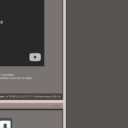
s nouvelles.
 rendez-vous sur ce
topic
.
eum
, le 30/6/12 à 15:17 |
Commentaires (0)
|
#