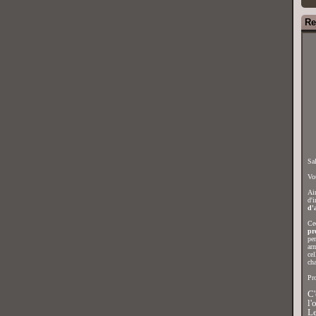
Re
Sal
Vou
Ain
d'i
d'a
Cec
pr
per
arm
cel
ch
Pro
C'
l'
Le