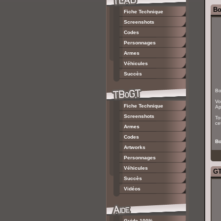
Bo
Fiche Technique
Screenshots
Codes
Personnages
Armes
Véhicules
Succès
Bo
Vo
Fiche Technique
Ap
Screenshots
To
ce
Armes
Codes
Bo
Artworks
Personnages
Véhicules
GT
Succès
Vidéos
Guide 100%