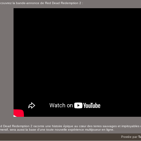
couvrez la bande-annonce de Red Dead Redemption 2 :
d Dead Redemption 2 raconte une histoire épique au cœur des terres sauvages et impitoyables d
mersif, sera aussi la base d'une toute nouvelle expérience multijoueur en ligne.
Postée par
T