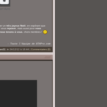
ter un
très joyeux Noël
, en espérant que
ur vous
reposer
, mais aussi pour
vous
nous tenons à vous
, chers membres !
- Toute l'équipe de GTAPro.com
an22
, le 24/12/12 à 16:44 |
Commentaires (0)