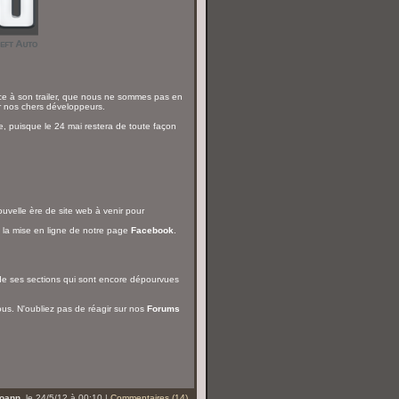
ce à son trailer, que nous ne sommes pas en
r nos chers développeurs.
e, puisque le 24 mai restera de toute façon
ouvelle ère de site web à venir pour
 la mise en ligne de notre page
Facebook
.
de ses sections qui sont encore dépourvues
s. N'oubliez pas de réagir sur nos
Forums
oann
, le 24/5/12 à 00:10 |
Commentaires (14)