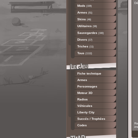
Dé
Mods
(159)
Armes
(51)
Skins
(46)
Utilitaires
(58)
Sauvegardes
(182)
Divers
(17)
Triches
(11)
Tous
(1112)
Fiche technique
Armes
Personnages
Moteur 3D
Radios
Véhicules
Liberty City
Succés / Trophées
Re
Codes
im