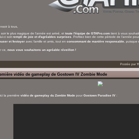
nsoir à tous,
 soir le plus magique de l'année est arrivé, et
toute l'équipe de GTAPro.com
tient à vous souhai
ui-ci soit
rempli de joie et d'agréables surprises
. Profitez bien de cette période de l'année po
user et festoyer
avec famille et amis, tout en
consommant de manière responsable
, puisque
r ce,
nous vous souhaitons un agréable réveillon !
Postée par
Y
emière vidéo de gameplay de Gostown IV Zombie Mode
ici la première
vidéo de gameplay du Zombie Mode
pour
Gostown Paradise IV
: