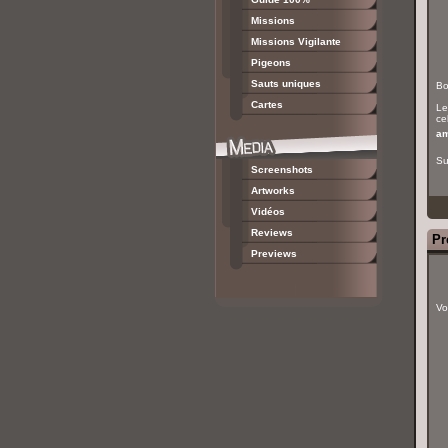
Missions
Missions Vigilante
Pigeons
Sauts uniques
Bo
Cartes
Le
cel
am
Su
Screenshots
Artworks
Vidéos
Reviews
Pr
Previews
Vo