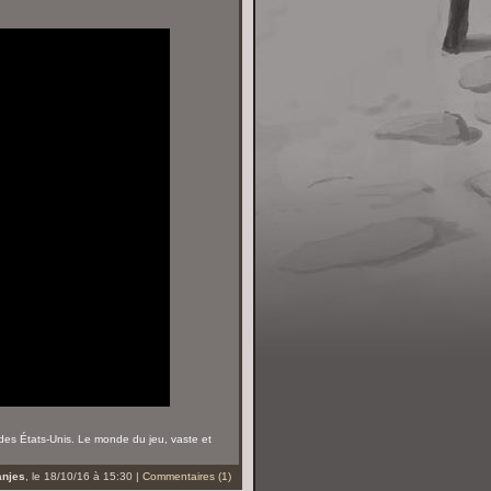
es États-Unis. Le monde du jeu, vaste et
anjes
, le 18/10/16 à 15:30 |
Commentaires (1)