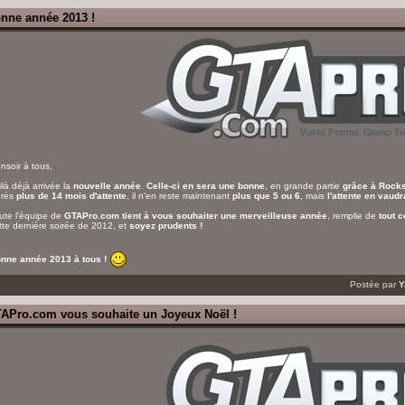
nne année 2013 !
nsoir à tous,
ilà déjà arrivée la
nouvelle année
.
Celle-ci en sera une bonne
, en grande partie
grâce à Rock
rès
plus de 14 mois d'attente
, il n'en reste maintenant
plus que 5 ou 6
, mais
l'attente en vaud
ute l'équipe de
GTAPro.com tient à vous souhaiter une merveilleuse année
, remplie de
tout c
tte dernière soirée de 2012, et
soyez prudents !
nne année 2013 à tous !
Postée par
Y
APro.com vous souhaite un Joyeux Noël !