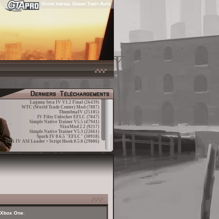
Laguna Seca IV V1.2 Final
(26439)
WTC (World Trade Center) Mod
(7887)
ThumbnaIV
(25105)
IV Files Unlocker EFLC
(7047)
Simple Native Trainer V5.5
(47941)
NixoMod 2.2
(9217)
Simple Native Trainer V5.3
(22661)
Spark IV 0.6.5 "EFLC"
(30918)
GTA IV ASI Loader + Script Hook 0.5.0
(29006)
t Xbox One
.