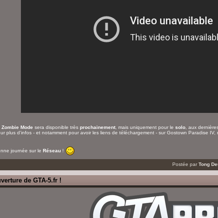
e
Zombie Mode
sera disponible très
prochainement
, mais uniquement pour le
solo
, aux dernière
ur plus d'infos - et notamment pour avoir les liens de téléchargement - sur Gostown Paradise IV,
nne journée sur le
Réseau
!
Postée par
Tong D
verture de GTA-5.fr !