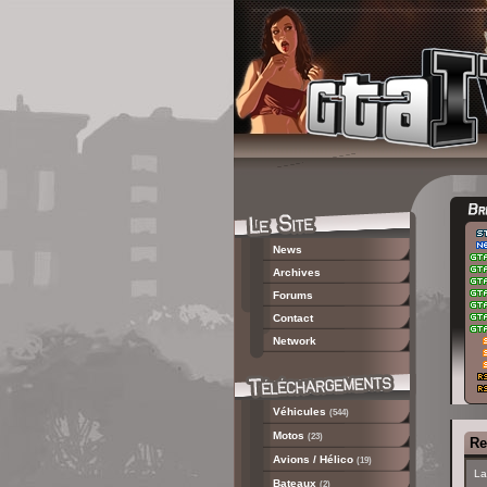
News
Archives
Forums
Contact
Network
Véhicules
(544)
Motos
(23)
Re
Avions / Hélico
(19)
La
Bateaux
(2)