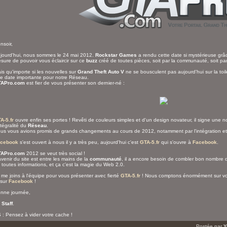
nsoir,
jourd'hui, nous sommes le 24 mai 2012.
Rockstar Games
a rendu cette date si mystérieuse grâ
sure de pouvoir vous éclaircir sur ce
buzz
créé de toutes pièces, soit par la communauté, soit pa
is qu'importe si les nouvelles sur
Grand Theft Auto V
ne se bousculent pas aujourd'hui sur la toil
e date importante pour notre Réseau.
APro.com
est fier de vous présenter son dernier-né :
A-5.fr
ouvre enfin ses portes ! Revêti de couleurs simples et d'un design novateur, il signe une n
intégralité du
Réseau
.
us vous avions promis de grands changements au cours de 2012, notamment par l'intégration et
cebook
s'est ouvert à nous il y a très peu, aujourd'hui c'est
GTA-5.fr
qui s'ouvre à
Facebook
.
APro.com
2012 se veut très social !
avenir du site est entre les mains de la
communauté
, il a encore besoin de combler bon nombre 
 toutes informations, et ça c'est la magie du Web 2.0.
 me joins à l'équipe pour vous présenter avec fierté
GTA-5.fr
! Nous comptons énormément sur vou
 sur
Facebook
!
nne journée,
e
Staff
.
 : Pensez à vider votre cache !
Postée par
Y