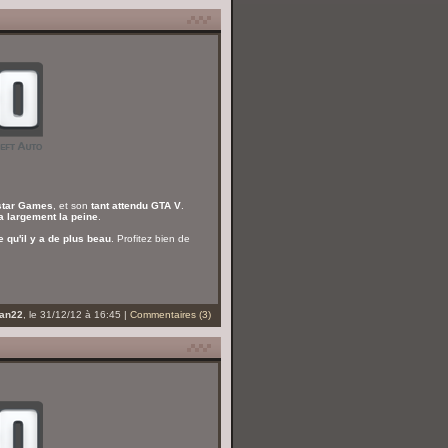
star Games
, et son
tant attendu GTA V
.
ra largement la peine
.
e qu'il y a de plus beau
. Profitez bien de
an22
, le 31/12/12 à 16:45 |
Commentaires (3)