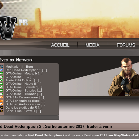
:
Meditation II - Burn
:
Red Dead Redemption 2 [...]
:
GTA Online : Motos, b [...]
:
GTA Online : " C [...]
:
Trailer GTA Online : [...]
:
GTA Online : Haute fi [...]
:
GTA Online : Lowrider [...]
:
GTA Online : Surprise [...]
:
GTA Online : Truands [...]
:
GTA SA - De nouveaux [...]
:
GTA San Andreas dispo [...]
:
GTA San Andreas sur m [...]
:
Dans les studios de R [...]
:
Social Club : Crew Hi [...]
d Dead Redemption 2 : Sortie automne 2017, trailer à venir
 sortie mondiale de
Red Dead Redemption 2
est prévue à
l'automne 2017 sur PlayStation 4 e