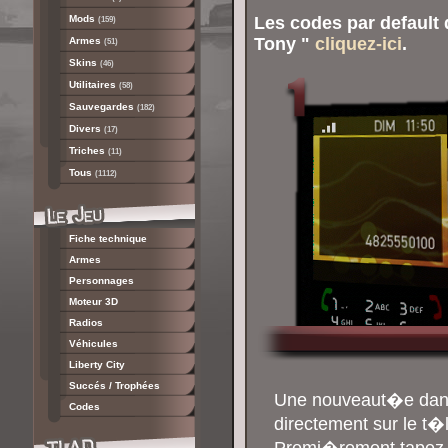
Mods
Les codes par default 
(159)
Tony "
cliquez-ici
.
Armes
(51)
Skins
(46)
Utilitaires
(58)
Sauvegardes
(182)
Divers
(17)
Triches
(11)
Tous
(1112)
Fiche technique
Armes
Personnages
Moteur 3D
Radios
Véhicules
Liberty City
Succés / Trophées
Une nouveaut�e dans 
Codes
directement sur le t