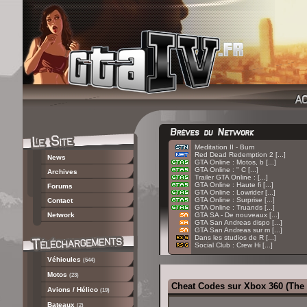
:
Meditation II - Burn
:
Red Dead Redemption 2 [...]
News
:
GTA Online : Motos, b [...]
:
GTA Online : " C [...]
Archives
:
Trailer GTA Online : [...]
:
GTA Online : Haute fi [...]
Forums
:
GTA Online : Lowrider [...]
:
GTA Online : Surprise [...]
Contact
:
GTA Online : Truands [...]
Network
:
GTA SA - De nouveaux [...]
:
GTA San Andreas dispo [...]
:
GTA San Andreas sur m [...]
:
Dans les studios de R [...]
:
Social Club : Crew Hi [...]
Véhicules
(544)
Motos
(23)
Cheat Codes sur Xbox 360 (The 
Avions / Hélico
(19)
Bateaux
(2)