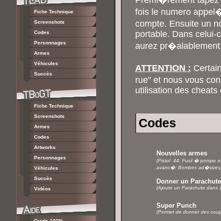
Premi�rement tapez v
fois le numero appel
Fiche Technique
compte. Ensuite un n
Screenshots
portable. Dans celui-
Codes
Personnages
aurez pr�alablement 
Armes
Véhicules
ATTENTION :
Certain
Succès
rue" et nous vous con
utilisation des cheats
Fiche Technique
Screenshots
Codes
Armes
Codes
Artworks
Nouvelles armes
Personnages
(Pistol .44; Fusil � pompe ex
avanc�; Bombes ad�sives
Véhicules
Succès
Donner un Parachute
(Ajoute un Parachute dans v
Vidéos
Super Punch
(Permet de donner des coups
Guide 100%