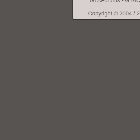
GTAForums
•
GTAO
Copyright © 2004 / 