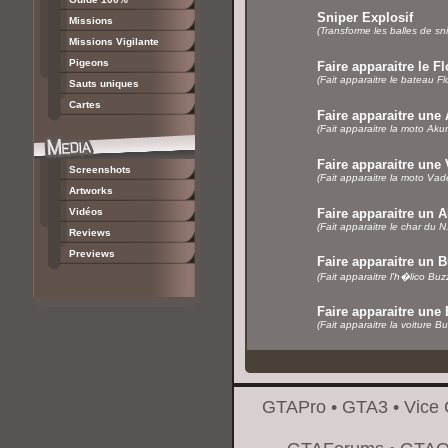
Sniper Explosif
Missions
(Transforme les balles de sn
Missions Vigilante
Pigeons
Faire apparaitre le Fl
(Fait apparaitre le bateau Fl
Sauts uniques
Cartes
Faire apparaitre un
(Fait apparaitre la moto Aku
Faire apparaitre une
Screenshots
(Fait apparaitre la moto Vad
Artworks
Vidéos
Faire apparaitre un 
(Fait apparaitre le char du 
Reviews
Previews
Faire apparaitre un 
(Fait apparaitre l'h�lico Bu
Faire apparaitre une 
(Fait apparaitre la voiture B
GTAPro
•
GTA3
•
Vice 