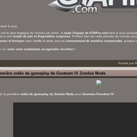
nsoir à tous,
 soir le plus magique de l'année est arrivé, et
toute l'équipe de GTAPro.com
tient à vous souhai
ui-ci soit
rempli de joie et d'agréables surprises
. Profitez bien de cette période de l'année po
user et festoyer
avec famille et amis, tout en
consommant de manière responsable
, puisque
r ce,
nous vous souhaitons un agréable réveillon !
Postée par
Y
emière vidéo de gameplay de Gostown IV Zombie Mode
ici la première
vidéo de gameplay du Zombie Mode
pour
Gostown Paradise IV
: