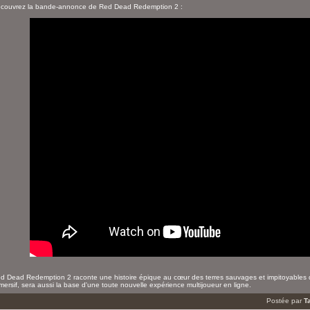
couvrez la bande-annonce de Red Dead Redemption 2 :
d Dead Redemption 2 raconte une histoire épique au cœur des terres sauvages et impitoyables d
mersif, sera aussi la base d'une toute nouvelle expérience multijoueur en ligne.
Postée par
T