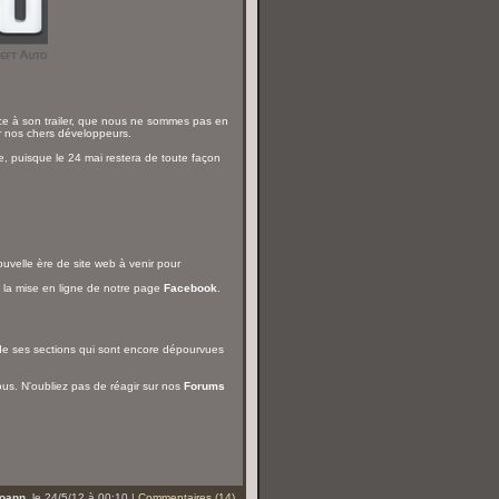
ce à son trailer, que nous ne sommes pas en
r nos chers développeurs.
e, puisque le 24 mai restera de toute façon
ouvelle ère de site web à venir pour
 la mise en ligne de notre page
Facebook
.
de ses sections qui sont encore dépourvues
s. N'oubliez pas de réagir sur nos
Forums
oann
, le 24/5/12 à 00:10 |
Commentaires (14)