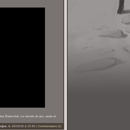
es États-Unis. Le monde du jeu, vaste et
anjes
, le 18/10/16 à 15:30 |
Commentaires (1)