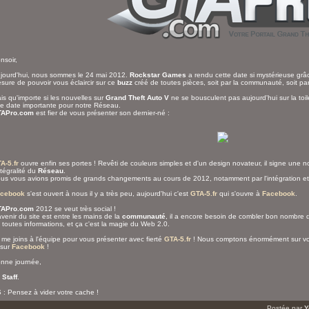
nsoir,
jourd'hui, nous sommes le 24 mai 2012.
Rockstar Games
a rendu cette date si mystérieuse grâ
sure de pouvoir vous éclaircir sur ce
buzz
créé de toutes pièces, soit par la communauté, soit pa
is qu'importe si les nouvelles sur
Grand Theft Auto V
ne se bousculent pas aujourd'hui sur la toil
e date importante pour notre Réseau.
APro.com
est fier de vous présenter son dernier-né :
A-5.fr
ouvre enfin ses portes ! Revêti de couleurs simples et d'un design novateur, il signe une n
intégralité du
Réseau
.
us vous avions promis de grands changements au cours de 2012, notamment par l'intégration et
cebook
s'est ouvert à nous il y a très peu, aujourd'hui c'est
GTA-5.fr
qui s'ouvre à
Facebook
.
APro.com
2012 se veut très social !
avenir du site est entre les mains de la
communauté
, il a encore besoin de combler bon nombre 
 toutes informations, et ça c'est la magie du Web 2.0.
 me joins à l'équipe pour vous présenter avec fierté
GTA-5.fr
! Nous comptons énormément sur vou
 sur
Facebook
!
nne journée,
e
Staff
.
 : Pensez à vider votre cache !
Postée par
Y