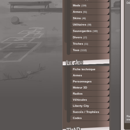
Dé
Mods
(159)
Armes
(51)
Skins
(46)
Utilitaires
(58)
Sauvegardes
(182)
Divers
(17)
Triches
(11)
Tous
(1112)
Fiche technique
Armes
Personnages
Moteur 3D
Radios
Véhicules
Liberty City
Succés / Trophées
Re
Codes
im