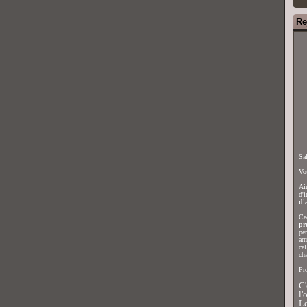
Re
Sal
Vou
Ain
d'i
d'a
Cec
pr
per
arm
cel
ch
Pro
C'
l'
Le