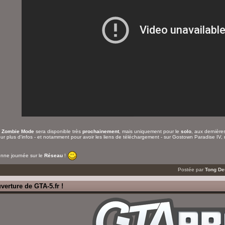
e
Zombie Mode
sera disponible très
prochainement
, mais uniquement pour le
solo
, aux dernière
ur plus d'infos - et notamment pour avoir les liens de téléchargement - sur Gostown Paradise IV,
nne journée sur le
Réseau
!
Postée par
Tong D
verture de GTA-5.fr !