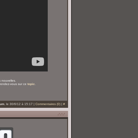
s nouvelles.
 rendez-vous sur ce
topic
.
eum
, le 30/6/12 à 15:17 |
Commentaires (0)
|
#