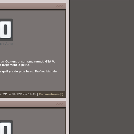
star Games
, et son
tant attendu GTA V
.
ra largement la peine
.
e qu'il y a de plus beau
. Profitez bien de
an22
, le 31/12/12 à 16:45 |
Commentaires (3)