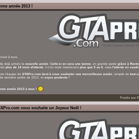
nne année 2013 !
nsoir à tous,
ilà déjà arrivée la
nouvelle année
.
Celle-ci en sera une bonne
, en grande partie
grâce à Rock
rès
plus de 14 mois d'attente
, il n'en reste maintenant
plus que 5 ou 6
, mais
l'attente en vaud
ute l'équipe de
GTAPro.com tient à vous souhaiter une merveilleuse année
, remplie de
tout c
tte dernière soirée de 2012, et
soyez prudents !
nne année 2013 à tous !
Postée par
Y
APro.com vous souhaite un Joyeux Noël !