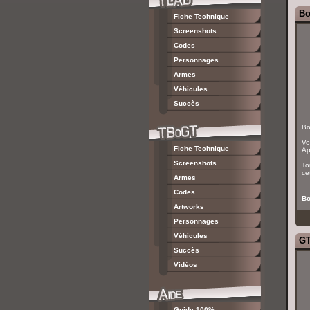
Bo
Fiche Technique
Screenshots
Codes
Personnages
Armes
Véhicules
Succès
Bo
Vo
Fiche Technique
Ap
Screenshots
To
ce
Armes
Codes
Bo
Artworks
Personnages
Véhicules
GT
Succès
Vidéos
Guide 100%