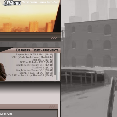
Laguna Seca IV V1.2 Final
(26439)
WTC (World Trade Center) Mod
(7887)
ThumbnaIV
(25105)
IV Files Unlocker EFLC
(7047)
Simple Native Trainer V5.5
(47941)
NixoMod 2.2
(9217)
Simple Native Trainer V5.3
(22661)
Spark IV 0.6.5 "EFLC"
(30918)
GTA IV ASI Loader + Script Hook 0.5.0
(29006)
t Xbox One
.