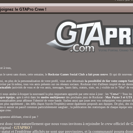
joignez le GTAPro Crew !
ut à tous,
s le savez sans doute, cette semaine, le
Rockstar Games Social Club a fait peau neuve
. Et qui dit nouveau 
si, en plus de la personnalisation de votre profil, vous avez désormais
la possibilité de lier votre compte So
nviter par là même, tous vos amis présents sur ces réseaux sociaux. Rockstar s'est d'ailleurs inspiré de ces derni
ctualités
(activités de vous et de vos amis, messages, hauts faits, statuts, stats, etc.) visible sur le "Mur" de vot
i nous amène à évoquer la nouveauté la plus importante apportée par cette mise à jour : les "
Crews
" ! Tous le
opre équipe
, apte à sévir dans les
modes multijoueur
des prochains jeux de Rockstar -
Max Payne 3 et GTA
sonnalisables pour affirmer l'identité de votre bande. Sachez aussi que jouer avec vos coéquipiers vous permet 
es plus rapidement ; des défis (façon Succès/Trophées) seront également proposés aux équipes. De plus, des rival
les-ci auront un passif commun particulièrement sanglant ; la publication des statistiques de chaque équipe sera
aque
crew
.
gramme alléchant, n'est-il pas ?
est donc tout naturellement que nous vous invitons à rejoindre le
crew
officiel de 
original -
GTAPRO
!
 statut et l'emblème affichés ne sont que provisoires, et la communauté pourra donn