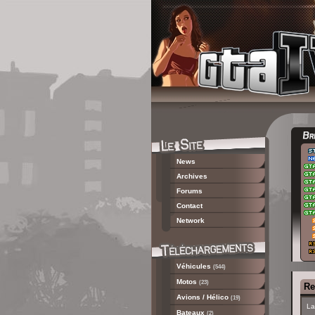
News
Archives
Forums
Contact
Network
Véhicules
(544)
Motos
(23)
Re
Avions / Hélico
(19)
La
Bateaux
(2)