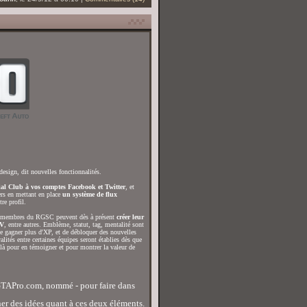
design, dit nouvelles fonctionnalités.
cial Club à vos comptes Facebook et Twitter
, et
ers en mettant en place
un système de flux
re profil.
s membres du RGSC peuvent dès à présent
créer leur
 V
, entre autres. Emblème, statut, tag, mentalité sont
de gagner plus d'XP, et de débloquer des nouvelles
ités entre certaines équipes seront établies dès que
 là pour en témoigner et pour montrer la valeur de
GTAPro.com, nommé - pour faire dans
er des idées quant à ces deux éléments.