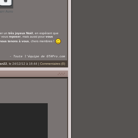
ter un
très joyeux Noël
, en espérant que
ur vous
reposer
, mais aussi pour
vous
nous tenons à vous
, chers membres !
- Toute l'équipe de GTAPro.com
an22
, le 24/12/12 à 16:44 |
Commentaires (0)