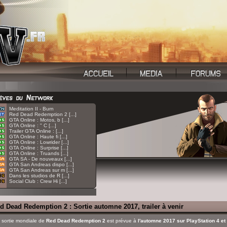
:
Meditation II - Burn
:
Red Dead Redemption 2 [...]
:
GTA Online : Motos, b [...]
:
GTA Online : " C [...]
:
Trailer GTA Online : [...]
:
GTA Online : Haute fi [...]
:
GTA Online : Lowrider [...]
:
GTA Online : Surprise [...]
:
GTA Online : Truands [...]
:
GTA SA - De nouveaux [...]
:
GTA San Andreas dispo [...]
:
GTA San Andreas sur m [...]
:
Dans les studios de R [...]
:
Social Club : Crew Hi [...]
d Dead Redemption 2 : Sortie automne 2017, trailer à venir
 sortie mondiale de
Red Dead Redemption 2
est prévue à
l'automne 2017 sur PlayStation 4 e