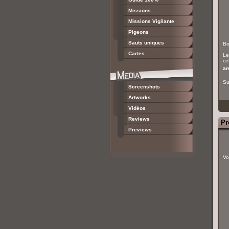
Missions
Missions Vigilante
Pigeons
Sauts uniques
Bo
Cartes
Le
cel
am
Su
Screenshots
Artworks
Vidéos
Reviews
Pr
Previews
Vo