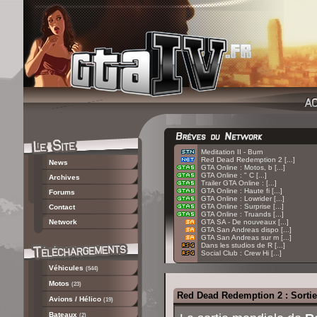
:
Meditation II - Burn
:
Red Dead Redemption 2 [...]
News
:
GTA Online : Motos, b [...]
:
GTA Online : " C [...]
Archives
:
Trailer GTA Online : [...]
:
GTA Online : Haute fi [...]
Forums
:
GTA Online : Lowrider [...]
:
GTA Online : Surprise [...]
Contact
:
GTA Online : Truands [...]
Network
:
GTA SA - De nouveaux [...]
:
GTA San Andreas dispo [...]
:
GTA San Andreas sur m [...]
:
Dans les studios de R [...]
:
Social Club : Crew Hi [...]
Véhicules
(544)
Motos
(23)
Red Dead Redemption 2 : Sortie 
Avions / Hélico
(19)
Bateaux
(2)