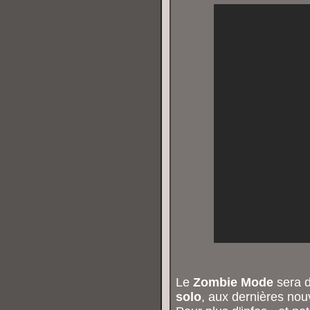
Le
Zombie Mode
sera d
solo
, aux dernières nou