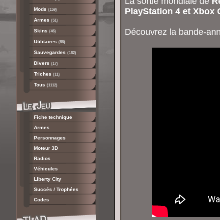
La sortie mondiale de
R
Mods
PlayStation 4 et Xbox
(159)
Armes
(51)
Découvrez la bande-an
Skins
(46)
Utilitaires
(58)
Sauvegardes
(182)
Divers
(17)
Triches
(11)
Tous
(1112)
Fiche technique
Armes
Personnages
Moteur 3D
Radios
Véhicules
Liberty City
Succés / Trophées
Codes