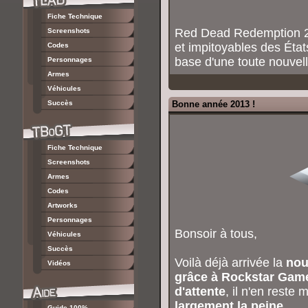
Fiche Technique
Red Dead Redemption 2 
Screenshots
et impitoyables des État
Codes
base d'une toute nouvell
Personnages
Armes
Véhicules
Succès
Bonne année 2013 !
Fiche Technique
Screenshots
Armes
Codes
Artworks
Personnages
Bonsoir à tous,
Véhicules
Succès
Voilà déjà arrivée la
nou
Vidéos
grâce à Rockstar Gam
d'attente
, il n'en reste
largement la peine
.
Guide 100%