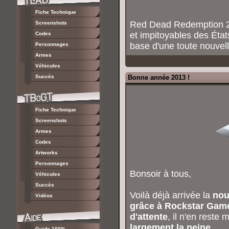
Fiche Technique
Red Dead Redemption 2 
Screenshots
et impitoyables des État
Codes
base d'une toute nouvell
Personnages
Armes
Véhicules
Succès
Bonne année 2013 !
Fiche Technique
Screenshots
Armes
Codes
Artworks
Personnages
Bonsoir à tous,
Véhicules
Succès
Voilà déjà arrivée la
nou
Vidéos
grâce à Rockstar Gam
d'attente
, il n'en reste
largement la peine
.
Guide 100%