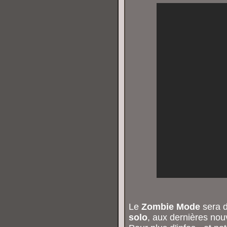
Le
Zombie Mode
sera d
solo
, aux dernières nou