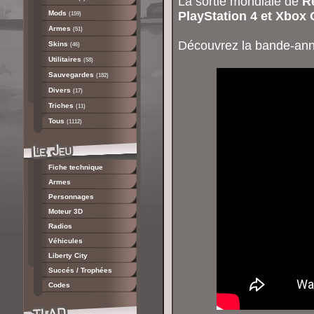
La sortie mondiale de
R
Mods
PlayStation 4 et Xbox
(159)
Armes
(51)
Découvrez la bande-an
Skins
(46)
Utilitaires
(58)
Sauvegardes
(182)
Divers
(17)
Triches
(11)
Tous
(1112)
Fiche technique
Armes
Personnages
Moteur 3D
Radios
Véhicules
Liberty City
Succés / Trophées
Codes