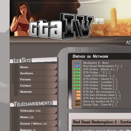
:
Meditation II - Burn
:
Red Dead Redemption 2 [...]
News
:
GTA Online : Motos, b [...]
:
GTA Online : " C [...]
Archives
:
Trailer GTA Online : [...]
:
GTA Online : Haute fi [...]
Forums
:
GTA Online : Lowrider [...]
:
GTA Online : Surprise [...]
Contact
:
GTA Online : Truands [...]
Network
:
GTA SA - De nouveaux [...]
:
GTA San Andreas dispo [...]
:
GTA San Andreas sur m [...]
:
Dans les studios de R [...]
:
Social Club : Crew Hi [...]
Véhicules
(544)
Motos
(23)
Red Dead Redemption 2 : Sortie 
Avions / Hélico
(19)
Bateaux
(2)