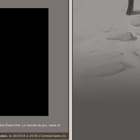
es États-Unis. Le monde du jeu, vaste et
anjes
, le 18/10/16 à 15:30 |
Commentaires (1)