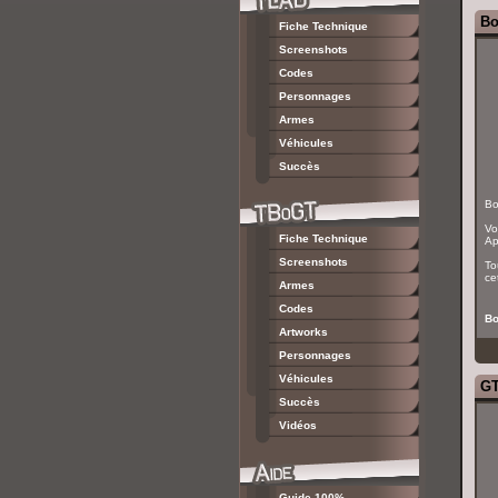
Bo
Fiche Technique
Screenshots
Codes
Personnages
Armes
Véhicules
Succès
Bo
Vo
Fiche Technique
Ap
Screenshots
To
ce
Armes
Codes
Bo
Artworks
Personnages
Véhicules
GT
Succès
Vidéos
Guide 100%