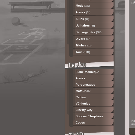
Dé
Mods
(159)
Armes
(51)
Skins
(46)
Utilitaires
(58)
Sauvegardes
(182)
Divers
(17)
Triches
(11)
Tous
(1112)
Fiche technique
Armes
Personnages
Moteur 3D
Radios
Véhicules
Liberty City
Succés / Trophées
Re
Codes
im