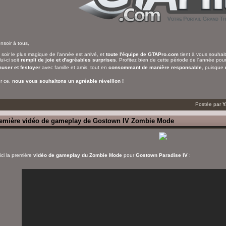
nsoir à tous,
 soir le plus magique de l'année est arrivé, et
toute l'équipe de GTAPro.com
tient à vous souhai
ui-ci soit
rempli de joie et d'agréables surprises
. Profitez bien de cette période de l'année po
user et festoyer
avec famille et amis, tout en
consommant de manière responsable
, puisque
r ce,
nous vous souhaitons un agréable réveillon !
Postée par
Y
emière vidéo de gameplay de Gostown IV Zombie Mode
ici la première
vidéo de gameplay du Zombie Mode
pour
Gostown Paradise IV
: