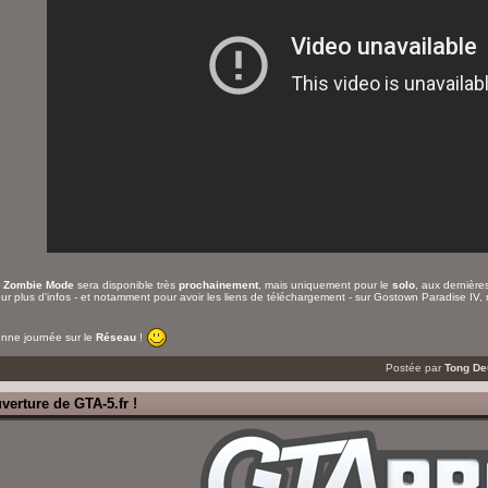
e
Zombie Mode
sera disponible très
prochainement
, mais uniquement pour le
solo
, aux dernière
ur plus d'infos - et notamment pour avoir les liens de téléchargement - sur Gostown Paradise IV,
nne journée sur le
Réseau
!
Postée par
Tong D
verture de GTA-5.fr !