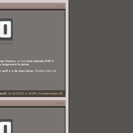
star Games
, et son
tant attendu GTA V
.
ra largement la peine
.
e qu'il y a de plus beau
. Profitez bien de
an22
, le 31/12/12 à 16:45 |
Commentaires (3)