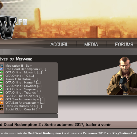
:
Meditation II - Burn
:
Red Dead Redemption 2 [...]
:
GTA Online : Motos, b [...]
:
GTA Online : " C [...]
:
Trailer GTA Online : [...]
:
GTA Online : Haute fi [...]
:
GTA Online : Lowrider [...]
:
GTA Online : Surprise [...]
:
GTA Online : Truands [...]
:
GTA SA - De nouveaux [...]
:
GTA San Andreas dispo [...]
:
GTA San Andreas sur m [...]
:
Dans les studios de R [...]
:
Social Club : Crew Hi [...]
d Dead Redemption 2 : Sortie automne 2017, trailer à venir
 sortie mondiale de
Red Dead Redemption 2
est prévue à
l'automne 2017 sur PlayStation 4 e