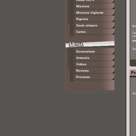
Missions
Missions Vigilante
Pigeons
Sauts uniques
Bo
Cartes
Le
cel
am
Su
Screenshots
Artworks
Vidéos
Reviews
Pr
Previews
Vo