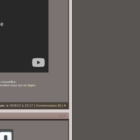
s nouvelles.
 rendez-vous sur ce
topic
.
eum
, le 30/6/12 à 15:17 |
Commentaires (0)
|
#