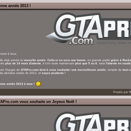
nne année 2013 !
nsoir à tous,
ilà déjà arrivée la
nouvelle année
.
Celle-ci en sera une bonne
, en grande partie
grâce à Rock
rès
plus de 14 mois d'attente
, il n'en reste maintenant
plus que 5 ou 6
, mais
l'attente en vaud
ute l'équipe de
GTAPro.com tient à vous souhaiter une merveilleuse année
, remplie de
tout c
tte dernière soirée de 2012, et
soyez prudents !
nne année 2013 à tous !
Postée par
Y
APro.com vous souhaite un Joyeux Noël !