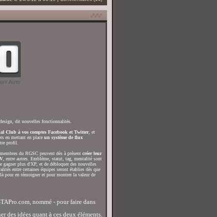
design, dit nouvelles fonctionnalités.
cial Club à vos comptes Facebook et Twitter
, et
ers en mettant en place
un système de flux
re profil.
s membres du RGSC peuvent dès à présent
créer leur
 V
, entre autres. Emblème, statut, tag, mentalité sont
de gagner plus d'XP, et de débloquer des nouvelles
ités entre certaines équipes seront établies dès que
 là pour en témoigner et pour montrer la valeur de
GTAPro.com, nommé - pour faire dans
er des idées quant à ces deux éléments.