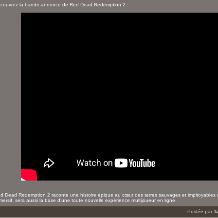
couvrez la bande-annonce de Red Dead Redemption 2 :
d Dead Redemption 2 raconte une histoire épique au cœur des terres sauvages et impitoyables d
mersif, sera aussi la base d'une toute nouvelle expérience multijoueur en ligne.
Postée par
T