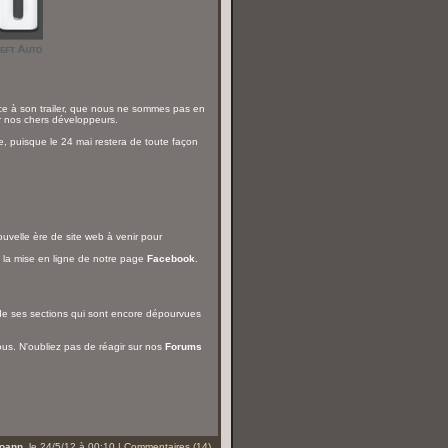
ce à son trailer, que nous ne sommes pas en
r nos chers développeurs.
e, puisque le 24 mai restera de toute façon
ouvelle ère de site web à venir pour
 la mise en ligne de notre page
Facebook
.
de ses sections qui sont encore dépourvues
s. N'oubliez pas de réagir sur nos
Forums
oann
, le 24/5/12 à 00:10 |
Commentaires (14)