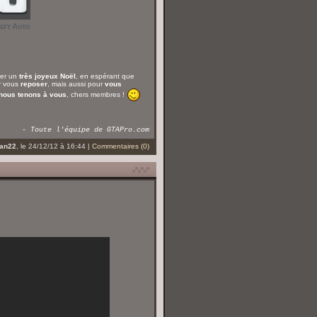
ter un
très joyeux Noël
, en espérant que
ur vous
reposer
, mais aussi pour
vous
nous tenons à vous
, chers membres !
- Toute l'équipe de GTAPro.com
an22
, le 24/12/12 à 16:44 |
Commentaires (0)