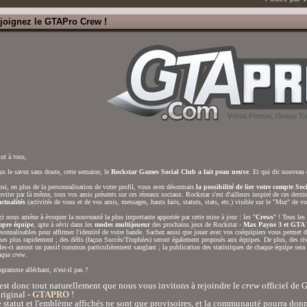
joignez le GTAPro Crew !
ut à tous,
s le savez sans doute, cette semaine, le
Rockstar Games Social Club a fait peau neuve
. Et qui dit nouveau 
si, en plus de la personnalisation de votre profil, vous avez désormais
la possibilité de lier votre compte So
nviter par là même, tous vos amis présents sur ces réseaux sociaux. Rockstar s'est d'ailleurs inspiré de ces derni
ctualités
(activités de vous et de vos amis, messages, hauts faits, statuts, stats, etc.) visible sur le "Mur" de vot
i nous amène à évoquer la nouveauté la plus importante apportée par cette mise à jour : les "
Crews
" ! Tous le
opre équipe
, apte à sévir dans les
modes multijoueur
des prochains jeux de Rockstar -
Max Payne 3 et GTA
sonnalisables pour affirmer l'identité de votre bande. Sachez aussi que jouer avec vos coéquipiers vous permet 
es plus rapidement ; des défis (façon Succès/Trophées) seront également proposés aux équipes. De plus, des rival
les-ci auront un passif commun particulièrement sanglant ; la publication des statistiques de chaque équipe sera
aque
crew
.
gramme alléchant, n'est-il pas ?
est donc tout naturellement que nous vous invitons à rejoindre le
crew
officiel de 
original -
GTAPRO
!
 statut et l'emblème affichés ne sont que provisoires, et la communauté pourra donn