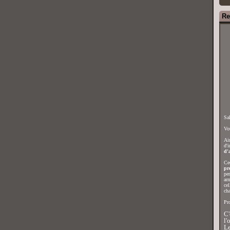
Re
Sal
Vou
Ain
d'i
d'a
Cec
pr
per
arm
cel
ch
Pro
C'
l'
Le