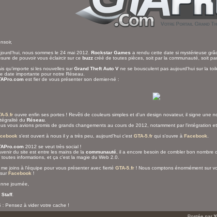
nsoir,
jourd'hui, nous sommes le 24 mai 2012.
Rockstar Games
a rendu cette date si mystérieuse grâ
sure de pouvoir vous éclaircir sur ce
buzz
créé de toutes pièces, soit par la communauté, soit pa
is qu'importe si les nouvelles sur
Grand Theft Auto V
ne se bousculent pas aujourd'hui sur la toil
e date importante pour notre Réseau.
APro.com
est fier de vous présenter son dernier-né :
A-5.fr
ouvre enfin ses portes ! Revêti de couleurs simples et d'un design novateur, il signe une n
intégralité du
Réseau
.
us vous avions promis de grands changements au cours de 2012, notamment par l'intégration et
cebook
s'est ouvert à nous il y a très peu, aujourd'hui c'est
GTA-5.fr
qui s'ouvre à
Facebook
.
APro.com
2012 se veut très social !
avenir du site est entre les mains de la
communauté
, il a encore besoin de combler bon nombre 
 toutes informations, et ça c'est la magie du Web 2.0.
 me joins à l'équipe pour vous présenter avec fierté
GTA-5.fr
! Nous comptons énormément sur vou
 sur
Facebook
!
nne journée,
e
Staff
.
 : Pensez à vider votre cache !
Postée par
Y