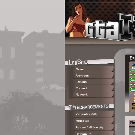
News
Archives
Forums
Contact
Network
Véhicules
(544)
Motos
(23)
Re
Avions / Hélico
(19)
La
Bateaux
(2)