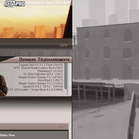
Laguna Seca IV V1.2 Final
(26439)
WTC (World Trade Center) Mod
(7887)
ThumbnaIV
(25105)
IV Files Unlocker EFLC
(7047)
Simple Native Trainer V5.5
(47941)
NixoMod 2.2
(9217)
Simple Native Trainer V5.3
(22661)
Spark IV 0.6.5 "EFLC"
(30918)
GTA IV ASI Loader + Script Hook 0.5.0
(29006)
t Xbox One
.