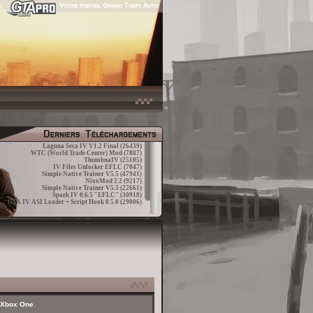
Laguna Seca IV V1.2 Final
(26439)
WTC (World Trade Center) Mod
(7887)
ThumbnaIV
(25105)
IV Files Unlocker EFLC
(7047)
Simple Native Trainer V5.5
(47941)
NixoMod 2.2
(9217)
Simple Native Trainer V5.3
(22661)
Spark IV 0.6.5 "EFLC"
(30918)
GTA IV ASI Loader + Script Hook 0.5.0
(29006)
t Xbox One
.