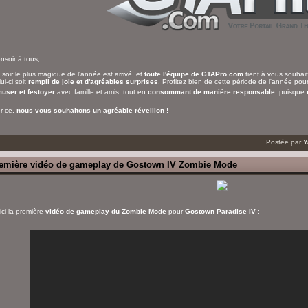
nsoir à tous,
 soir le plus magique de l'année est arrivé, et
toute l'équipe de GTAPro.com
tient à vous souhai
ui-ci soit
rempli de joie et d'agréables surprises
. Profitez bien de cette période de l'année po
user et festoyer
avec famille et amis, tout en
consommant de manière responsable
, puisque
r ce,
nous vous souhaitons un agréable réveillon !
Postée par
Y
emière vidéo de gameplay de Gostown IV Zombie Mode
ici la première
vidéo de gameplay du Zombie Mode
pour
Gostown Paradise IV
: