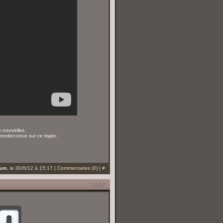
s nouvelles.
 rendez-vous sur ce
topic
.
eum
, le 30/6/12 à 15:17 |
Commentaires (0)
|
#