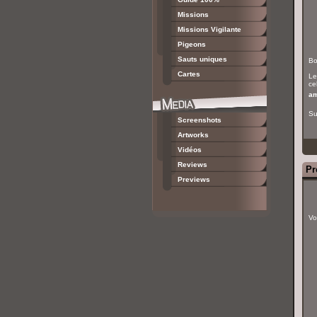
Missions
Missions Vigilante
Pigeons
Sauts uniques
Bo
Cartes
Le
cel
am
Su
Screenshots
Artworks
Vidéos
Reviews
Pr
Previews
Vo