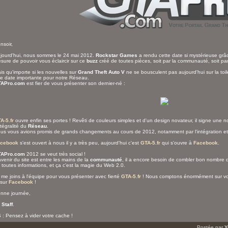
nsoir,
jourd'hui, nous sommes le 24 mai 2012.
Rockstar Games
a rendu cette date si mystérieuse grâ
sure de pouvoir vous éclaircir sur ce
buzz
créé de toutes pièces, soit par la communauté, soit pa
is qu'importe si les nouvelles sur
Grand Theft Auto V
ne se bousculent pas aujourd'hui sur la toil
e date importante pour notre Réseau.
APro.com
est fier de vous présenter son dernier-né :
A-5.fr
ouvre enfin ses portes ! Revêti de couleurs simples et d'un design novateur, il signe une n
intégralité du
Réseau
.
us vous avions promis de grands changements au cours de 2012, notamment par l'intégration et
cebook
s'est ouvert à nous il y a très peu, aujourd'hui c'est
GTA-5.fr
qui s'ouvre à
Facebook
.
APro.com
2012 se veut très social !
avenir du site est entre les mains de la
communauté
, il a encore besoin de combler bon nombre 
 toutes informations, et ça c'est la magie du Web 2.0.
 me joins à l'équipe pour vous présenter avec fierté
GTA-5.fr
! Nous comptons énormément sur vou
 sur
Facebook
!
nne journée,
e
Staff
.
 : Pensez à vider votre cache !
Postée par
Y