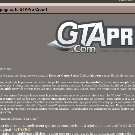
joignez le GTAPro Crew !
ut à tous,
s le savez sans doute, cette semaine, le
Rockstar Games Social Club a fait peau neuve
. Et qui dit nouveau 
si, en plus de la personnalisation de votre profil, vous avez désormais
la possibilité de lier votre compte So
nviter par là même, tous vos amis présents sur ces réseaux sociaux. Rockstar s'est d'ailleurs inspiré de ces derni
ctualités
(activités de vous et de vos amis, messages, hauts faits, statuts, stats, etc.) visible sur le "Mur" de vot
i nous amène à évoquer la nouveauté la plus importante apportée par cette mise à jour : les "
Crews
" ! Tous le
opre équipe
, apte à sévir dans les
modes multijoueur
des prochains jeux de Rockstar -
Max Payne 3 et GTA
sonnalisables pour affirmer l'identité de votre bande. Sachez aussi que jouer avec vos coéquipiers vous permet 
es plus rapidement ; des défis (façon Succès/Trophées) seront également proposés aux équipes. De plus, des rival
les-ci auront un passif commun particulièrement sanglant ; la publication des statistiques de chaque équipe sera
aque
crew
.
gramme alléchant, n'est-il pas ?
est donc tout naturellement que nous vous invitons à rejoindre le
crew
officiel de 
original -
GTAPRO
!
 statut et l'emblème affichés ne sont que provisoires, et la communauté pourra donn