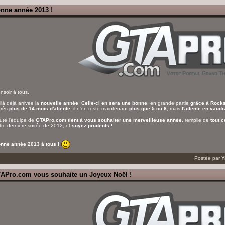
nne année 2013 !
nsoir à tous,
ilà déjà arrivée la
nouvelle année
.
Celle-ci en sera une bonne
, en grande partie
grâce à Rock
rès
plus de 14 mois d'attente
, il n'en reste maintenant
plus que 5 ou 6
, mais
l'attente en vaud
ute l'équipe de
GTAPro.com tient à vous souhaiter une merveilleuse année
, remplie de
tout c
tte dernière soirée de 2012, et
soyez prudents !
nne année 2013 à tous !
Postée par
Y
APro.com vous souhaite un Joyeux Noël !