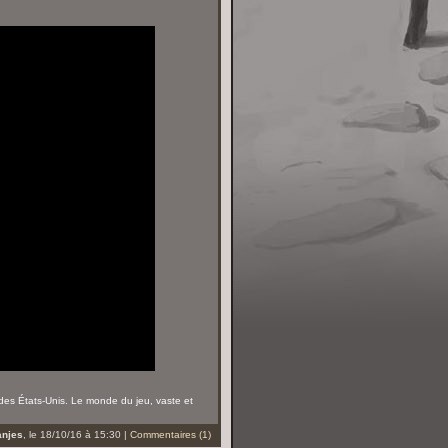
es États-Unis. Le monde du jeu, vaste et
anjes
, le 18/10/16 à 15:30 |
Commentaires (1)