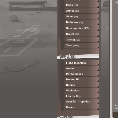
Dé
Mods
(159)
Armes
(51)
Skins
(46)
Utilitaires
(58)
Sauvegardes
(182)
Divers
(17)
Triches
(11)
Tous
(1112)
Fiche technique
Armes
Personnages
Moteur 3D
Radios
Véhicules
Liberty City
Succés / Trophées
Re
Codes
im