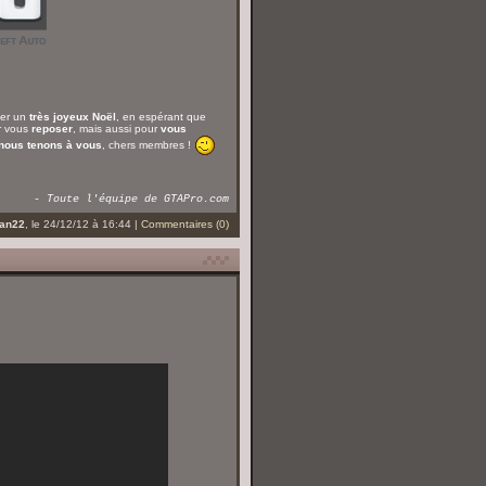
ter un
très joyeux Noël
, en espérant que
ur vous
reposer
, mais aussi pour
vous
nous tenons à vous
, chers membres !
- Toute l'équipe de GTAPro.com
an22
, le 24/12/12 à 16:44 |
Commentaires (0)