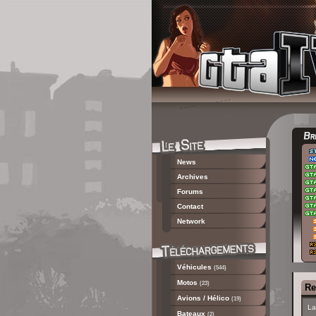
News
Archives
Forums
Contact
Network
Véhicules
(544)
Motos
(23)
Re
Avions / Hélico
(19)
La
Bateaux
(2)