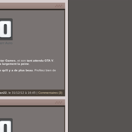
star Games
, et son
tant attendu GTA V
.
ra largement la peine
.
e qu'il y a de plus beau
. Profitez bien de
an22
, le 31/12/12 à 16:45 |
Commentaires (3)