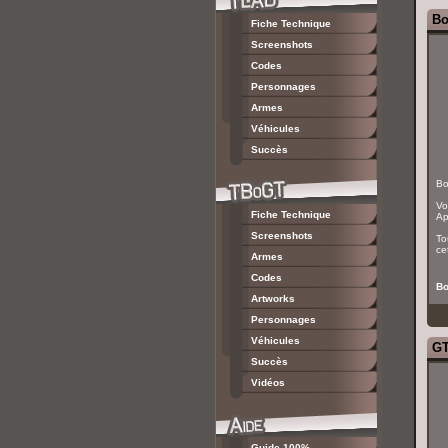
Bo
Fiche Technique
Screenshots
Codes
Personnages
Armes
Véhicules
Succès
Bo
Vo
Fiche Technique
Ap
Screenshots
To
ce
Armes
Codes
Bo
Artworks
Personnages
Véhicules
GT
Succès
Vidéos
Guide 100%