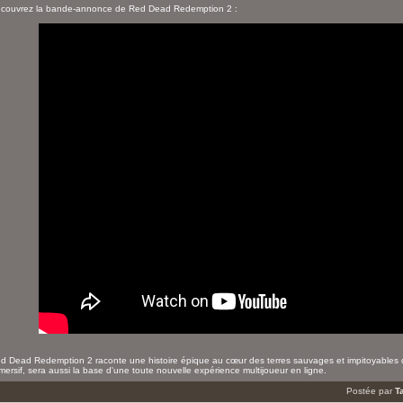
couvrez la bande-annonce de Red Dead Redemption 2 :
d Dead Redemption 2 raconte une histoire épique au cœur des terres sauvages et impitoyables d
mersif, sera aussi la base d'une toute nouvelle expérience multijoueur en ligne.
Postée par
T