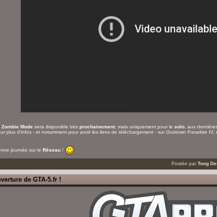
e
Zombie Mode
sera disponible très
prochainement
, mais uniquement pour le
solo
, aux dernière
ur plus d'infos - et notamment pour avoir les liens de téléchargement - sur Gostown Paradise IV,
nne journée sur le
Réseau
!
Postée par
Tong D
verture de GTA-5.fr !