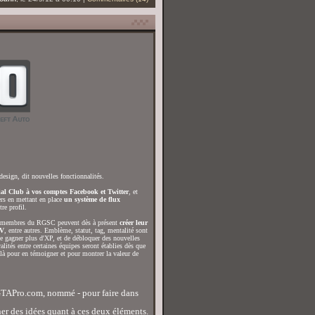
design, dit nouvelles fonctionnalités.
cial Club à vos comptes Facebook et Twitter
, et
ers en mettant en place
un système de flux
re profil.
s membres du RGSC peuvent dès à présent
créer leur
 V
, entre autres. Emblème, statut, tag, mentalité sont
de gagner plus d'XP, et de débloquer des nouvelles
ités entre certaines équipes seront établies dès que
 là pour en témoigner et pour montrer la valeur de
GTAPro.com, nommé - pour faire dans
er des idées quant à ces deux éléments.