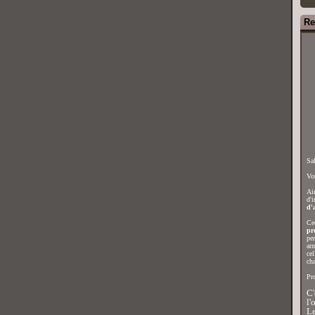
Re
Sal
Vou
Ain
d'i
d'a
Cec
pr
per
arm
cel
ch
Pro
C'
l'
Le