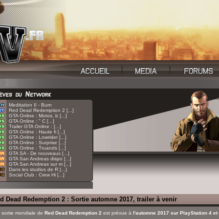
:
Meditation II - Burn
:
Red Dead Redemption 2 [...]
:
GTA Online : Motos, b [...]
:
GTA Online : " C [...]
:
Trailer GTA Online : [...]
:
GTA Online : Haute fi [...]
:
GTA Online : Lowrider [...]
:
GTA Online : Surprise [...]
:
GTA Online : Truands [...]
:
GTA SA - De nouveaux [...]
:
GTA San Andreas dispo [...]
:
GTA San Andreas sur m [...]
:
Dans les studios de R [...]
:
Social Club : Crew Hi [...]
d Dead Redemption 2 : Sortie automne 2017, trailer à venir
 sortie mondiale de
Red Dead Redemption 2
est prévue à
l'automne 2017 sur PlayStation 4 e