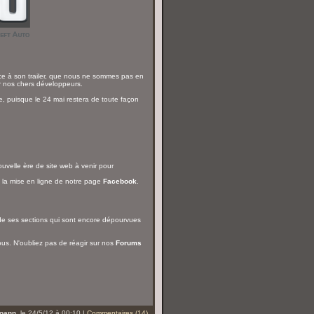
ce à son trailer, que nous ne sommes pas en
r nos chers développeurs.
e, puisque le 24 mai restera de toute façon
ouvelle ère de site web à venir pour
 la mise en ligne de notre page
Facebook
.
de ses sections qui sont encore dépourvues
s. N'oubliez pas de réagir sur nos
Forums
oann
, le 24/5/12 à 00:10 |
Commentaires (14)