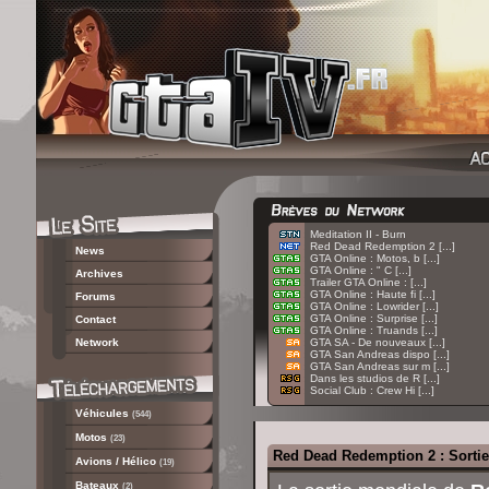
:
Meditation II - Burn
:
Red Dead Redemption 2 [...]
News
:
GTA Online : Motos, b [...]
:
GTA Online : " C [...]
Archives
:
Trailer GTA Online : [...]
:
GTA Online : Haute fi [...]
Forums
:
GTA Online : Lowrider [...]
:
GTA Online : Surprise [...]
Contact
:
GTA Online : Truands [...]
Network
:
GTA SA - De nouveaux [...]
:
GTA San Andreas dispo [...]
:
GTA San Andreas sur m [...]
:
Dans les studios de R [...]
:
Social Club : Crew Hi [...]
Véhicules
(544)
Motos
(23)
Red Dead Redemption 2 : Sortie 
Avions / Hélico
(19)
Bateaux
(2)