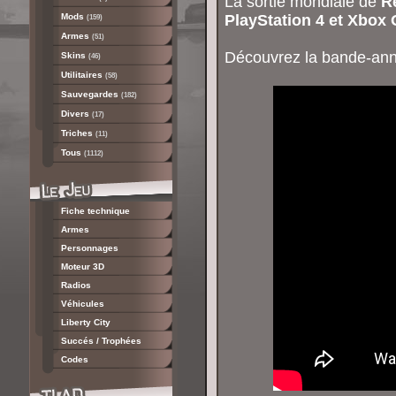
La sortie mondiale de
R
Mods
PlayStation 4 et Xbox
(159)
Armes
(51)
Découvrez la bande-an
Skins
(46)
Utilitaires
(58)
Sauvegardes
(182)
Divers
(17)
Triches
(11)
Tous
(1112)
Fiche technique
Armes
Personnages
Moteur 3D
Radios
Véhicules
Liberty City
Succés / Trophées
Codes