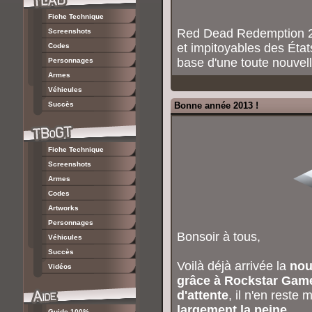
Fiche Technique
Red Dead Redemption 2 
Screenshots
et impitoyables des État
Codes
base d'une toute nouvell
Personnages
Armes
Véhicules
Succès
Bonne année 2013 !
Fiche Technique
Screenshots
Armes
Codes
Artworks
Personnages
Bonsoir à tous,
Véhicules
Succès
Voilà déjà arrivée la
nou
Vidéos
grâce à Rockstar Gam
d'attente
, il n'en reste
largement la peine
.
Guide 100%