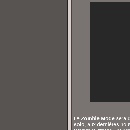
Le
Zombie Mode
sera d
solo
, aux dernières nou