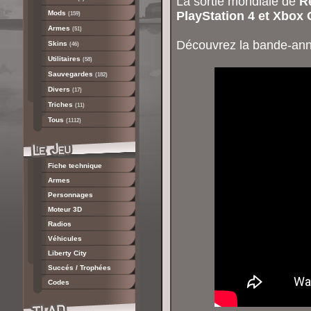
La sortie mondiale de
R
Mods
PlayStation 4 et Xbox
(159)
Armes
(51)
Découvrez la bande-an
Skins
(46)
Utilitaires
(58)
Sauvegardes
(182)
Divers
(17)
Triches
(11)
Tous
(1112)
Fiche technique
Armes
Personnages
Moteur 3D
Radios
Véhicules
Liberty City
Succés / Trophées
Codes