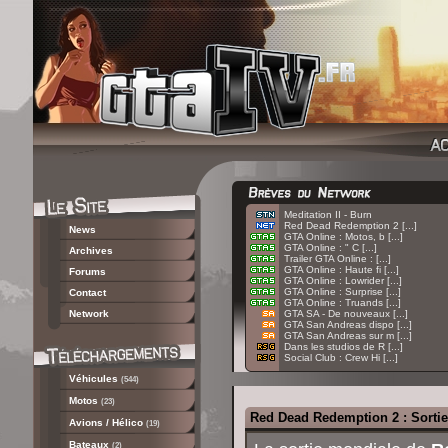
:
Meditation II - Burn
:
Red Dead Redemption 2 [...]
News
:
GTA Online : Motos, b [...]
:
GTA Online : " C [...]
Archives
:
Trailer GTA Online : [...]
:
GTA Online : Haute fi [...]
Forums
:
GTA Online : Lowrider [...]
:
GTA Online : Surprise [...]
Contact
:
GTA Online : Truands [...]
Network
:
GTA SA - De nouveaux [...]
:
GTA San Andreas dispo [...]
:
GTA San Andreas sur m [...]
:
Dans les studios de R [...]
:
Social Club : Crew Hi [...]
Véhicules
(544)
Motos
(23)
Red Dead Redemption 2 : Sortie 
Avions / Hélico
(19)
Bateaux
(2)