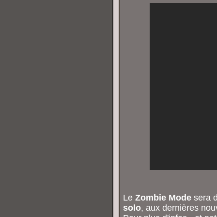
Le
Zombie Mode
sera d
solo
, aux dernières nou