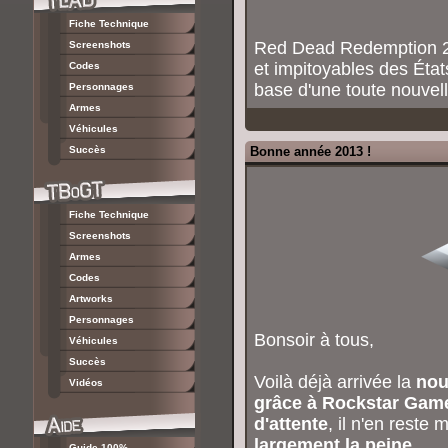
Fiche Technique
Red Dead Redemption 2 
Screenshots
et impitoyables des État
Codes
base d'une toute nouvell
Personnages
Armes
Véhicules
Succès
Bonne année 2013 !
Fiche Technique
Screenshots
Armes
Codes
Artworks
Personnages
Bonsoir à tous,
Véhicules
Succès
Voilà déjà arrivée la
nou
Vidéos
grâce à Rockstar Gam
d'attente
, il n'en reste
largement la peine
.
Guide 100%