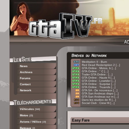
:
Meditation II - Burn
:
Red Dead Redemption 2 [...]
News
:
GTA Online : Motos, b [...]
:
GTA Online : " C [...]
Archives
:
Trailer GTA Online : [...]
:
GTA Online : Haute fi [...]
Forums
:
GTA Online : Lowrider [...]
:
GTA Online : Surprise [...]
Contact
:
GTA Online : Truands [...]
Network
:
GTA SA - De nouveaux [...]
:
GTA San Andreas dispo [...]
:
GTA San Andreas sur m [...]
:
Dans les studios de R [...]
:
Social Club : Crew Hi [...]
Véhicules
(544)
Motos
(23)
Easy Fare
Avions / Hélico
(19)
Bateaux
(2)