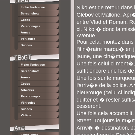
Niko est de retour dan
Fiche Technique
Screenshots
Glebov et Mallorie. Ap
Codes
entre Vlad et Roman, Ro
Personnages
ci. Niko � donc la miss
Armes
Avenue.
Véhicules
Pour cela, montez dans 
Succès
l'itin�raire marqu� en 
jaune, une cin�matique 
Une fois celui ci mont�
Fiche Technique
suffit encore une fois de 
Screenshots
Une fois sur le marqueu
Armes
Codes
l'arriv�e de la police. A
Artworks
bleu/rouge (celui ci ind
Personnages
quitter et � rester suf
Véhicules
cesseront.
Succès
Une fois cela accomplit
Vidéos
Street. Toujours le m�m
Arriv� � destination, J
Guide 100%