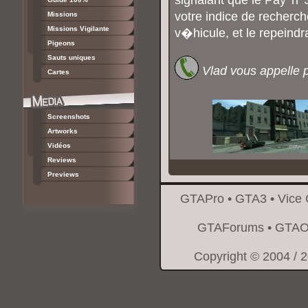
signalant que le Pay 'n'
votre indice de recherch
Missions
Missions Vigilante
v�hicule, et le repeindr
Pigeons
Sauts uniques
Vlad vous appelle 
Cartes
Screenshots
Artworks
Vidéos
Reviews
Previews
GTAPro
•
GTA3
•
Vice 
GTAForums
•
GTAO
Copyright © 2004 / 