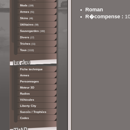
Mods
(159)
Roman
Armes
(51)
R�compense :
10
Skins
(46)
Utilitaires
(58)
Sauvegardes
(182)
Divers
(17)
Triches
(11)
Tous
(1112)
Fiche technique
Armes
Personnages
Moteur 3D
Radios
Véhicules
Liberty City
Succés / Trophées
Codes