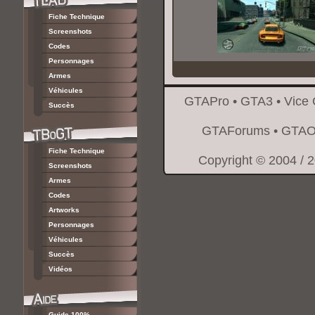
Fiche Technique
Screenshots
Codes
Personnages
Armes
Véhicules
GTAPro
•
GTA3
•
Vice 
Succès
GTAForums
•
GTAO
Fiche Technique
Copyright © 2004 / 
Screenshots
Armes
Codes
Artworks
Personnages
Véhicules
Succès
Vidéos
Guide 100%