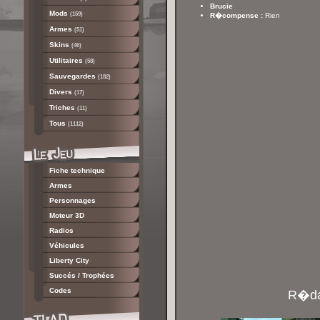
Brucie
Mods
(159)
R�compense :
Rien
Armes
(51)
Skins
(46)
Utilitaires
(58)
Sauvegardes
(182)
Divers
(17)
Triches
(11)
Tous
(1112)
Fiche technique
Armes
Personnages
Moteur 3D
Radios
Véhicules
Liberty City
Succés / Trophées
Codes
R�dac