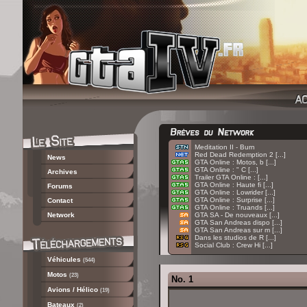
:
Meditation II - Burn
:
Red Dead Redemption 2 [...]
News
:
GTA Online : Motos, b [...]
:
GTA Online : " C [...]
Archives
:
Trailer GTA Online : [...]
:
GTA Online : Haute fi [...]
Forums
:
GTA Online : Lowrider [...]
:
GTA Online : Surprise [...]
Contact
:
GTA Online : Truands [...]
Network
:
GTA SA - De nouveaux [...]
:
GTA San Andreas dispo [...]
:
GTA San Andreas sur m [...]
:
Dans les studios de R [...]
:
Social Club : Crew Hi [...]
Véhicules
(544)
Motos
(23)
No. 1
Avions / Hélico
(19)
Bateaux
(2)