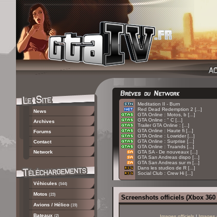
:
Meditation II - Burn
:
Red Dead Redemption 2 [...]
News
:
GTA Online : Motos, b [...]
:
GTA Online : " C [...]
Archives
:
Trailer GTA Online : [...]
:
GTA Online : Haute fi [...]
Forums
:
GTA Online : Lowrider [...]
:
GTA Online : Surprise [...]
Contact
:
GTA Online : Truands [...]
Network
:
GTA SA - De nouveaux [...]
:
GTA San Andreas dispo [...]
:
GTA San Andreas sur m [...]
:
Dans les studios de R [...]
:
Social Club : Crew Hi [...]
Véhicules
(544)
Motos
(23)
Screenshots officiels (Xbox 360
Avions / Hélico
(19)
Bateaux
(2)
Images officiels
|
Images 