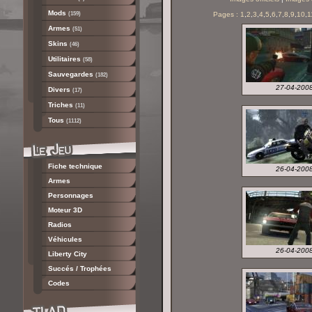
Mods
(159)
Pages :
1
,
2
,
3
,
4
,
5
,
6
,
7
,
8
,
9
,
10
,
1
Armes
(51)
Skins
(46)
Utilitaires
(58)
Sauvegardes
(182)
27-04-200
Divers
(17)
Triches
(11)
Tous
(1112)
Fiche technique
26-04-200
Armes
Personnages
Moteur 3D
Radios
Véhicules
26-04-200
Liberty City
Succés / Trophées
Codes