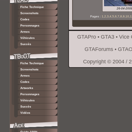
Fiche Technique
26-04-200
Screenshots
Pages :
1
,
2
,
3
,
4
,
5
,
6
,
7
,
8
,
9
,
10
,
1
Codes
Personnages
Armes
GTAPro
•
GTA3
•
Vice 
Véhicules
Succès
GTAForums
•
GTAO
Copyright © 2004 / 
Fiche Technique
Screenshots
Armes
Codes
Artworks
Personnages
Véhicules
Succès
Vidéos
Guide 100%