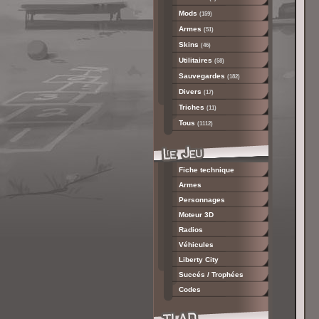
Mods
(159)
Armes
(51)
Skins
(46)
Utilitaires
(58)
Sauvegardes
(182)
Divers
(17)
Triches
(11)
Tous
(1112)
Fiche technique
Armes
Personnages
Moteur 3D
Radios
Véhicules
Liberty City
Succés / Trophées
Codes