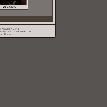
26-03-2008
townWars
•
GTA 5
ement Xbox Live moins cher
rk
-
Contact