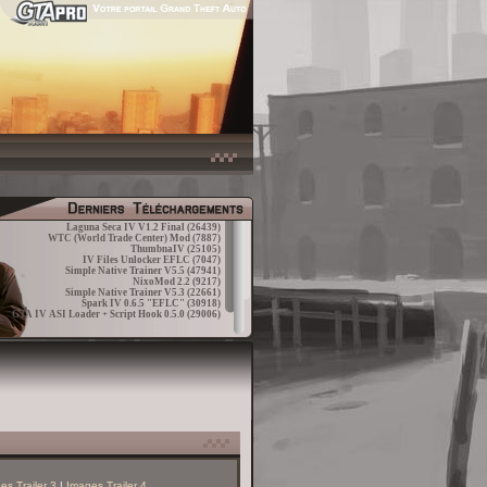
Laguna Seca IV V1.2 Final
(26439)
WTC (World Trade Center) Mod
(7887)
ThumbnaIV
(25105)
IV Files Unlocker EFLC
(7047)
Simple Native Trainer V5.5
(47941)
NixoMod 2.2
(9217)
Simple Native Trainer V5.3
(22661)
Spark IV 0.6.5 "EFLC"
(30918)
GTA IV ASI Loader + Script Hook 0.5.0
(29006)
es Trailer 3
|
Images Trailer 4