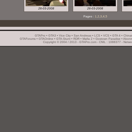
26-03-2008
26-03-2008
Pages :
1
,
2
,
3
,
4
,
5
GTAPro
•
GTA3
•
Vice City
•
San Andreas
•
LCS
•
VCS
•
GTA 4
•
China
GTAForums
•
GTAOnline
•
GTA-Stunt
•
RDR
•
Mafia 2
•
Gostown Paradise
•
Abonn
Copyright © 2004 / 2013 - GTAPro.com - CNIL : 1088377 -
Netwo