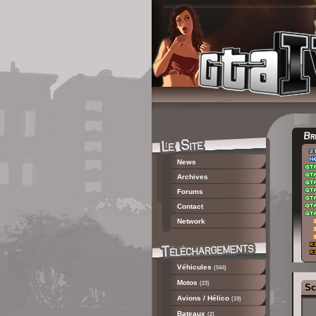
News
Archives
Forums
Contact
Network
Véhicules
(544)
Motos
(23)
Sc
Avions / Hélico
(19)
Bateaux
(2)