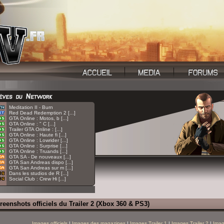
:
Meditation II - Burn
:
Red Dead Redemption 2 [...]
:
GTA Online : Motos, b [...]
:
GTA Online : " C [...]
:
Trailer GTA Online : [...]
:
GTA Online : Haute fi [...]
:
GTA Online : Lowrider [...]
:
GTA Online : Surprise [...]
:
GTA Online : Truands [...]
:
GTA SA - De nouveaux [...]
:
GTA San Andreas dispo [...]
:
GTA San Andreas sur m [...]
:
Dans les studios de R [...]
:
Social Club : Crew Hi [...]
reenshots officiels du Trailer 2 (Xbox 360 & PS3)
Images officiels
|
Images des magazines
|
Images Trailer 1
|
Images Trailer 2
|
Imag